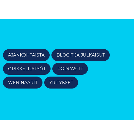
AJANKOHTAISTA
BLOGIT JA JULKAISUT
OPISKELIJATYÖT
PODCASTIT
WEBINAARIT
YRITYKSET