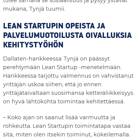
tulee samalla se sosiaalisuus ja pysyy ystävät
mukana, Tynjä tuumii.
LEAN STARTUPIN OPEISTA JA
PALVELUMUOTOILUSTA OIVALLUKSIA
KEHITYSTYÖHÖN
Dallaten-hankkeessa Tynjä on päässyt
perehtymään Lean Startup -menetelmään.
Hankkeessa tarjottu valmennus on vahvistanut
yrittäjän uskoa siihen, että jo ennen
yrittäjätaivaltaan suosimansa ketteräliikkeisyys
on hyvä lähtökohta toimintaa kehitettäessä.
– Koko ajan on saanut lisää varmuutta ja
rohkeutta. Lean Startupin toimintatapa vastaa
sitä, miten olen itsekin toiminut, kokeilemalla.