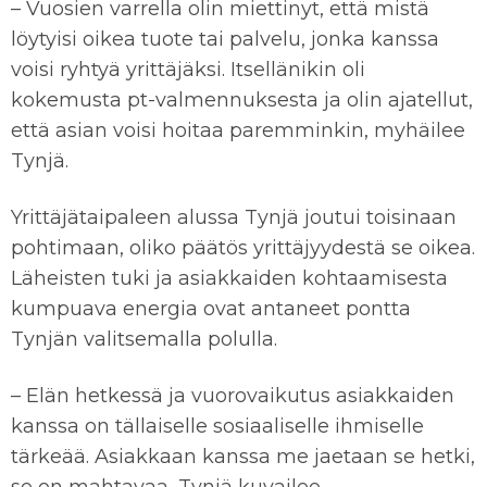
– Vuosien varrella olin miettinyt, että mistä
löytyisi oikea tuote tai palvelu, jonka kanssa
voisi ryhtyä yrittäjäksi. Itsellänikin oli
kokemusta pt-valmennuksesta ja olin ajatellut,
että asian voisi hoitaa paremminkin, myhäilee
Tynjä.
Yrittäjätaipaleen alussa Tynjä joutui toisinaan
pohtimaan, oliko päätös yrittäjyydestä se oikea.
Läheisten tuki ja asiakkaiden kohtaamisesta
kumpuava energia ovat antaneet pontta
Tynjän valitsemalla polulla.
– Elän hetkessä ja vuorovaikutus asiakkaiden
kanssa on tällaiselle sosiaaliselle ihmiselle
tärkeää. Asiakkaan kanssa me jaetaan se hetki,