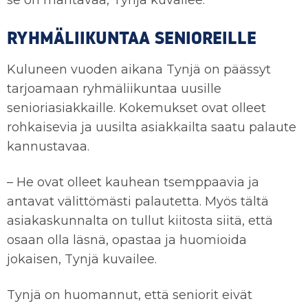
se on mahtavaa, Tynjä kuvailee.
RYHMÄLIIKUNTAA SENIOREILLE
Kuluneen vuoden aikana Tynjä on päässyt
tarjoamaan ryhmäliikuntaa uusille
senioriasiakkaille. Kokemukset ovat olleet
rohkaisevia ja uusilta asiakkailta saatu palaute
kannustavaa.
– He ovat olleet kauhean tsemppaavia ja
antavat välittömästi palautetta. Myös tältä
asiakaskunnalta on tullut kiitosta siitä, että
osaan olla läsnä, opastaa ja huomioida
jokaisen, Tynjä kuvailee.
Tynjä on huomannut, että seniorit eivät